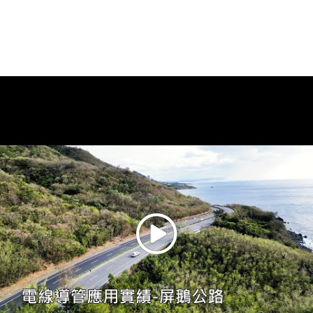
高雄醫學院
第二教學研究大樓新建工程
高雄
大城建設
大城朗雲
台中
浩瀚開發
浩瀚中港層峰
台中
俋泰建設
北投行義段住宅新建工程
北投
大城建設
大城仰翌
台中
浩瀚開發
浩瀚景川匯
台中
漢皇開發
溫泉會館新建水電工程
中和
大城建設
大城三月花見
台中
佳成建設
公園I PARK
台中
興富發建設
百達富裔
台中
大城建設
大城太和之期
台中
佳成建設
興大里美
台中
公家建案
新北投新設溫泉井
北投
大城建設
大城新紐約
台中