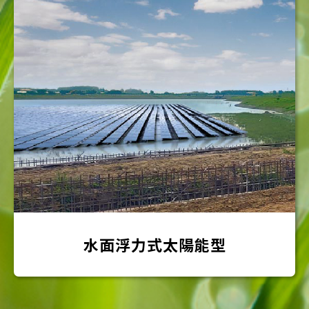
旭硝子公司
旭硝子(印尼)發電廠
印尼
水面浮力式太陽能型
台塑公司
台塑仁武公用廠輸水管工程
高雄