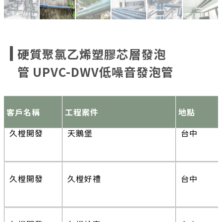
久樘開發
經貿巴黎
台中
豐邑建設
文心匯建案
新竹
久樘開發
久樘好雅
台中
硬質聚氯乙烯塑膠芯層發泡
豐邑建設
晴空匯建案
新竹
管 UPVC-DWV低噪音發泡管
久樘開發
天鵝堡
台中
客戶名稱
工程案件
地點
豐邑建設
首席匯建案
桃園
久樘開發
久樘好禮
台中
豐邑建設
1第
新竹
久樘開發
久樘拾富
台中
豐邑建設
雲智匯建案
竹北