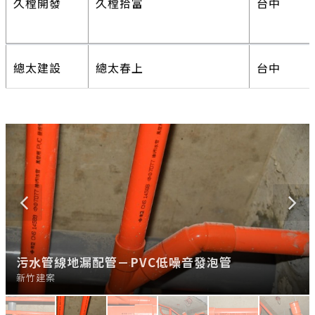
總太建設
總太春上
台中
豐邑建設
明日軸建案
竹北
總太建設
總太國美
台中
豐邑建設
前景無限建案
竹北
南投福興農
開發區溫泉用管
南投
場
總太建設
總太天匯
台中
豐邑建設
雲門琉璃建案
竹北
日勝生活科
加賀屋溫泉會館
北投
技
總太建設
總太原段
台中
大城建設
大城朗雲
台中
君悅
君悅二期新建工程
宜蘭礁
DWV低噪音發泡管
污水管線地漏配管－PVC低噪音發泡管
DWV低噪音發泡管
DWV低噪音發泡管
DWV低噪音發泡管
DWV低噪音發泡管
溪
喬立建設
喬立有容
台中
新竹建案
新竹建案
新竹建案
新竹建案
新竹建案
新竹建案
豐邑建設
一即一切
台中