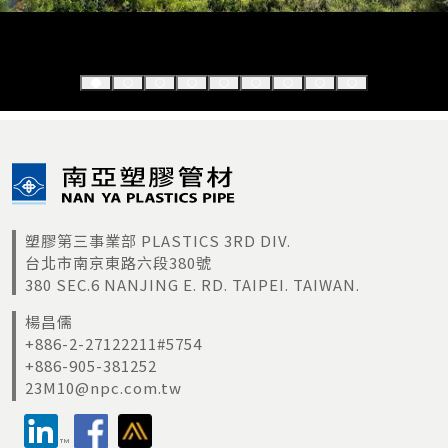
豐謙建設
時代菁英
台中
國立交通大
游泳池興建工程
新竹市
學
豐邑建設
興立方
台中
豐謙建設
宏都雙子星
台中
宜蘭科工園
建築物管線工程
宜蘭
區
豐邑建設
興立方
台中
豐謙建設
精英匯
龍潭
台北市自來
陽明山溫泉氣井工程
北投
塑膠第三事業部 PLASTICS 3RD DIV.
水
豐邑建設
豐邑第1新建工程
新竹
台北市南京東路六段380號
380 SEC.6 NANJING E. RD. TAIPEI. TAIWAN.
巴巴事業
戀戀LOVE
高雄
公家建案
農業生技園區二期工程
屏東
楊昌儒
豐邑建設
公園I-PARK新建工程
竹北市
+886-2-27122211#5754
+886-905-381252
巴巴事業
戀戀LIFE
高雄
23M10@npc.com.tw
南投福興農
開發區溫泉用管
南投
場
豐邑建設
進化論新建工程
台中