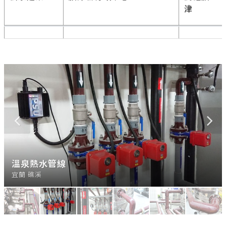
公家建案
清華大學宜蘭園區公共工程
宜蘭縣
大毅建設
育賢21.25透天新建工程
台中
豐邑建設
綠能觀邸新建工程
台中
公家建案
鹿林山莊周邊設施改善工程
玉山
茂晉企業
樹下DS變電所
台中
浩瀚開發
浩瀚大學漾
竹北
友達光電
AUOL 8B友達中科后里廠
台中后
里
茂晉企業
北區仙渡變電所
台中
浩瀚開發
浩瀚一品
竹北
慶昇醫院
2樓洗腎中心新建工程
嘉義市
大日東龍建
惠信段案
台中
CPVC管與幫浦銜接
溫泉熱水管線
溫泉熱水管線
溫泉儲存槽出口以CPVC法蘭與不鏽鋼法蘭接合
建築溫熱水管
建築溫熱水管
設
花蓮 溫泉飯店
宜蘭 礁溪
宜蘭 礁溪
淡水 莫札特社區
淡水 莫札特社區
淡水 莫札特社區
浩瀚開發
浩瀚甚高峰
竹北
合寶開發
寶強路案
新店市
味丹集團
中港路案
台中
浩瀚開發
浩瀚光立方
竹北