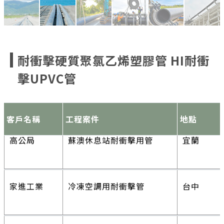
龍巖集團
龍巖墓園-光之殿堂(土葬
新北
苗栗獅潭鄉
豐林村下湖簡易自來水
苗栗
區)
農田水利會
大潭調整池明德幹渠跨工程
苗栗
台中市和平
天輪簡易自來水工程
台中市
耐衝擊硬質聚氯乙烯塑膠管 HI耐衝
區
擊UPVC管
獅潭鄉公所
大坪簡易自來水工程
苗栗
高公局
蘇澳休息站耐衝擊用管
宜蘭
客戶名稱
工程案件
地點
力麗集團
力麗集團印尼廠新建工程
印尼
家進工業
冷凍空調用耐衝擊管
台中
宜蘭縣漁業
養殖海水供應管線擴充主幹
壯圍
富玥科技
冷凍空調用耐衝擊管
高雄
署