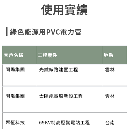
使用實績
德商達德
T14I風場工程
彰化
綠色能源用PVC電力管
開陽集團
光纖線路建置工程
雲林
客戶名稱
工程案件
地點
開陽集團
太陽能電廠新設工程
雲林
聚恆科技
69KV特高壓變電站工程
台南