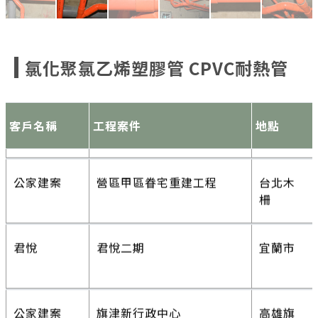
友輝光電
桃園廠增建工程
桃園
喬立建設
喬立悅容
台中
豐邑建設
自在琉璃
台中
氯化聚氯乙烯塑膠管 CPVC耐熱管
大任建設
住宅新建工程
竹北市
喬立建設
喬立雍容
台中
豐邑建設
科博行館
台中
客戶名稱
工程案件
地點
公家建案
營區甲區眷宅重建工程
台北木
柵
大毅建設
家風景大樓新建工程
台中
豐邑建設
中港觀邸新建工程
台中
君悅
君悅二期
宜蘭市
大毅建設
桂幸福大樓新建工程
台中
豐邑建設
大境豐藝建案
台中
公家建案
旗津新行政中心
高雄旗
津
大毅建設
崇德77.78大樓新建工程
台中
豐邑建設
閱文心建案
台中