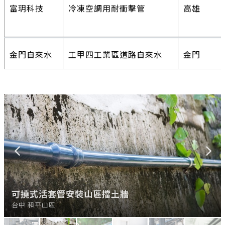
金門自來水
工甲四工業區道路自來水
金門
久樘開發
久樘香坡Ⅰ
台中
久樘開發
久樘香坡Ⅰ
台中
久樘開發
久樘香坡Ⅱ
台中
久樘開發
久樘香坡Ⅱ
台中
喬立建設
喬立有容
台中
久樘開發
停3-1BOT案
台中
冷卻水塔幫浦出口
可撓式活套管安裝山區擋土牆
山區林班地簡易自來水管
空調冷卻水塔－管線配置
空調冷卻水塔-耐衝擊法蘭與金屬閥銜接處
廠辦冷凍水配管－支架安裝
味丹集團
中港路案
台中
台中 大雅
台中 和平山區
苗栗
台中 大雅
台中 大雅
新竹