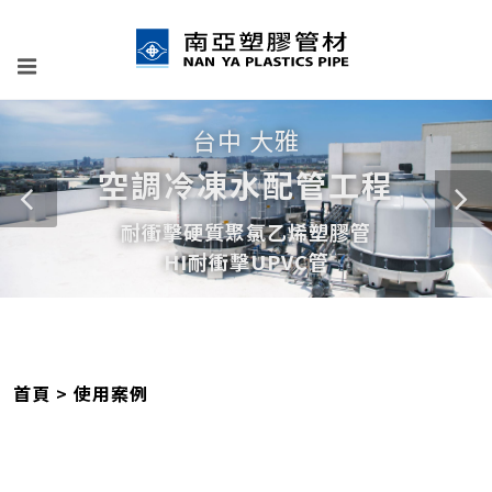
向陽優能
義竹漁電共生工程
嘉義
森崴能源
太陽能電廠工程
台南
首頁
使用案例
德商達德
T16D風場工程
雲林