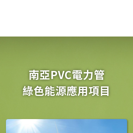
德商達德
T16D風場工程
雲林
德商達德
T14I風場工程
彰化
開陽集團
光纖線路建置工程
雲林
南亞PVC電力管
綠色能源應用項目
開陽集團
太陽能電廠新設工程
雲林
聚恆科技
69KV特高壓變電站工程
台南