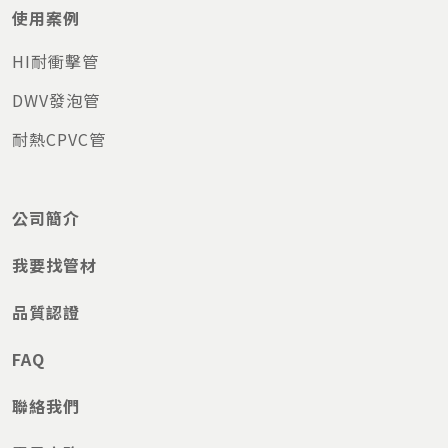
使用案例
華友聯建設
H匯館
高雄
君悅
君悅二期
宜蘭市
HI耐衝擊管
富宇建設
六藝
台中
DWV發泡管
華友聯建設
舞悅天
高雄
耐熱CPVC管
公家建案
旗津新行政中心
高雄旗
津
富宇建設
東方明珠
台中
公司簡介
鼎宇建設
美術愛河
高雄
公家建案
清華大學宜蘭園區公共工程
宜蘭縣
我要找管材
富宇建設
悅馥世紀
台中
鼎宇建設
美術臻邸
美術園
品質認證
公家建案
鹿林山莊周邊設施改善工程
玉山
FAQ
富宇建設
悅馥世紀
台中
鼎宇建設
美術園
高雄
聯絡我們
友達光電
AUOL 8B友達中科后里廠
台中后