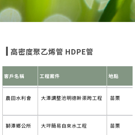
台塑麥寮
麥寮公用廠輸水管工程
雲林
高密度聚乙烯管 HDPE管
龍巖集團
龍巖墓園-光之殿堂(土葬
新北
區)
客戶名稱
工程案件
地點
農田水利會
大潭調整池明德幹渠跨工程
苗栗
獅潭鄉公所
大坪簡易自來水工程
苗栗