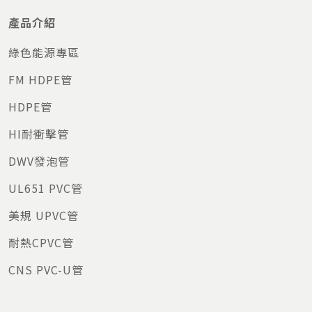
巴巴事業
豐花園
高雄楠
產品介紹
日勝生活科
加賀屋溫泉會館
北投
梓
技
綠色能源專區
豐邑建設
大學漾新建工程
竹北市
FM HDPE管
江城建設
一品花園
高雄楠
君悅
君悅二期新建工程
宜蘭礁
梓
HDPE管
溪
豐邑建設
中港觀邸新建工程
台中
HI耐衝擊管
國城建設
高雄小城VILLA
高雄路
友輝光電
桃園廠增建工程
桃園
竹
DWV發泡管
豐邑建設
綠能觀邸新建工程
台中
UL651 PVC管
富邦建設
天空樹
台中
美規 UPVC管
大任建設
住宅新建工程
竹北市
耐熱CPVC管
富宇建設
大宅天第
台中
CNS PVC-U管
華友聯建設
LE MORE
高雄
公家建案
營區甲區眷宅重建工程
台北木
柵
富宇建設
伯爵
台中