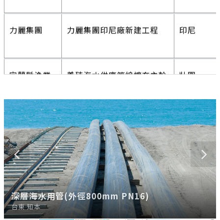
力麗集團
力麗集團印尼廠新建工程
印尼
宜蘭縣漁業
養殖海水供應管線擴充主幹
壯圍
署
旭硝子公司
旭硝子(印尼)發電廠
印尼
嘉義梅山鄉
太和村簡易自來水改善工程
嘉義
台塑公司
台塑仁武公用廠輸水管工程
高雄
台中市和平
福壽山農場引水工程
台中市
區
台塑麥寮
麥寮公用廠輸水管工程
雲林
苗栗獅潭鄉
八角林與伯公坑簡易自來水
苗栗
深層海水用管(外徑800mm PN16)
深層海水用管(外徑800mm PN16)
農田灌溉用管(外徑400mm PN10)
海水養殖用管(外徑800mm PN10)
海水養殖用管(外徑800mm PN10)
石化廠輸水用管(外徑400mm PN10)
台東 知本
台東 知本
苗栗
宜蘭 壯圍
宜蘭 壯圍
高雄仁武