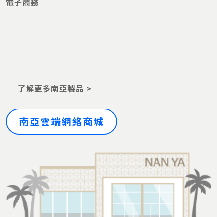
里
電子商務
富宇建設
柏儷
台中
嘉義梅山鄉
太和村簡易自來水改善工程
嘉義
慶昇醫院
2樓洗腎中心新建工程
嘉義市
富宇建設
千葉美家
台中
台中市和平
福壽山農場引水工程
台中市
區
合寶開發
寶強路案
新店市
了解更多南亞製品 >
國泰建設
國泰新莊園新建工程
新北市
苗栗獅潭鄉
八角林與伯公坑簡易自來水
苗栗
南亞雲端網絡商城
高雄醫學院
第二教學研究大樓新建工程
高雄
聚鼎科技
竹科廠工業東七路新建工程
新竹
苗栗獅潭鄉
豐林村下湖簡易自來水
苗栗
俋泰建設
北投行義段住宅新建工程
北投
德鑫建設
A+7
竹北市
台中市和平
天輪簡易自來水工程
台中市
區
漢皇開發
溫泉會館新建水電工程
中和