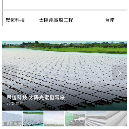
聚恆科技
太陽能電廠工程
台南
友達
太陽能電廠工程
屏東
進金生能源
太陽能電廠工程
屏東
向陽優能
義竹漁電共生工程
嘉義
進金生能源 太陽能電廠工程
聚恆科技 太陽光電發電廠
達德風力 發電地下管路工程
進金生能源 太陽光電發電廠工程
開陽集團 69KV太陽光電總升壓站
心忠電業太陽光電發電廠
屏東 枋寮
台南 學甲
雲林
屏東 枋寮
雲林 橋村
台南 學甲
森崴能源
太陽能電廠工程
台南